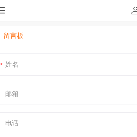
-
留言板
*